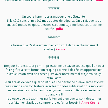
décisions à prendre et ce n'est pas fini tout lemeilleur est à venir.
Linda
🌸🌸🌸🌸
Un cours hyper rassurant pour une débutante.
Et le côté concret m'a ôté mes doutes de départs. On dirait que tu as
anticipé toutes les questions des sceptiques. J'aime beaucoup. Bonne
soirée !
Julia
🌸🌸🌸🌸
Je trouve que c'est vraiment bien construit dans un cheminement
régulier:)
Karina
🌸🌸🌸🌸
Bonjour florence, tout ça m' impressionne de savoir tout ce que l'on peut
faire grâce a cette formation et que ça ouvre à de réelles opportunités
auxquelles on avait pas accès juste avec notre mental !!! !! je trouve ça
stimulant!!
je suis ravie de voir a quel point tu es une personne bienveillante et c'est
rassurant de voir ton histoire avec les mondes subtiles et pour moi c'est
nécessaire de voir ton amour et ça me donne confiance et envie de
poursuivre.!!
je trouve que tu t'exprimes parfaitement bien que ce sont des termes
parfaitement faciles a comprendre et j'en ai besoin !
Anne Cécile