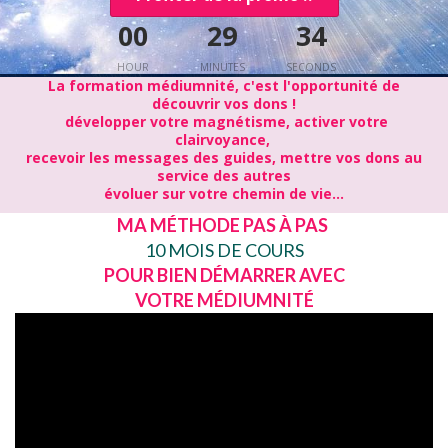
00
29
34
HOUR
MINUTES
SECONDS
La formation médiumnité, c'est l'opportunité de
découvrir vos dons !
développer votre magnétisme,
activer votre
clairvoyance,
recevoir les messages des guides,
mettre vos dons au
service des autres
évoluer sur votre chemin de vie...
MA MÉTHODE PAS À PAS
10 MOIS DE COURS
POUR BIEN DÉMARRER AVEC
VOTRE
MÉDIUMNITÉ